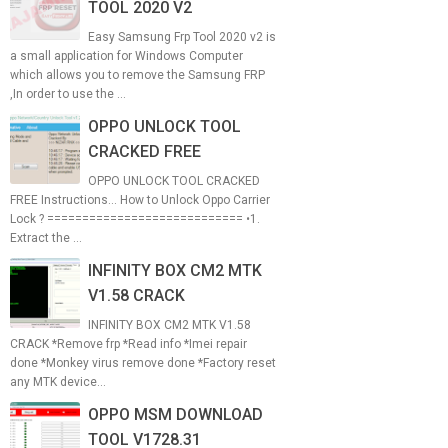
TOOL 2020 V2
Easy Samsung Frp Tool 2020 v2 is
a small application for Windows Computer
which allows you to remove the Samsung FRP
,In order to use the ...
OPPO UNLOCK TOOL
CRACKED FREE
OPPO UNLOCK TOOL CRACKED
FREE Instructions... How to Unlock Oppo Carrier
Lock ? ============================ •1.
Extract the ...
INFINITY BOX CM2 MTK
V1.58 CRACK
INFINITY BOX CM2 MTK V1.58
CRACK *Remove frp *Read info *Imei repair
done *Monkey virus remove done *Factory reset
any MTK device...
OPPO MSM DOWNLOAD
TOOL V1728.31