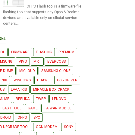
OPPO Flash tool is a firmware file
flashing tool that supports any Oppo & Realme
devices and available only on official service
centers...
BEL
OOL
FIRMWARE
FLASHING
PREMIUM
AMSUNG
VIVO
MRT
EVERCOSS
LE DUMP
MICLOUD
SAMSUNG CLONE
FINIX
WINDOWS
HUAWEI
USB DRIVER
US
LAVA IRIS
MIRACLE BOX CRACK
EALME
REPLIKA
TWRP
LENOVO
 FLASH TOOL
GAME
TAIWAN MOBILE
DROID
OPPO
SPC
D UPGRADE TOOL
QCN MODEM
SONY