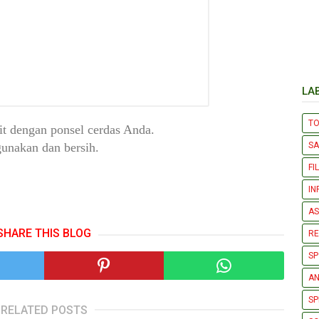
LA
T
it dengan ponsel cerdas Anda.
S
unakan dan bersih.
FI
IN
AS
SHARE THIS BLOG
R
SP
AN
SP
RELATED POSTS