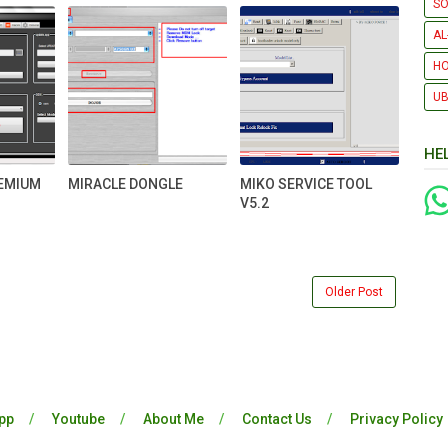
SO
AL
H
UB
HE
EMIUM
MIRACLE DONGLE
MIKO SERVICE TOOL
V5.2
Older Post
pp
Youtube
About Me
Contact Us
Privacy Policy