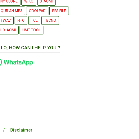
NY CLONE
WIKO
XIAOMI
-QUR'AN MP3
COOLPAD
EFS FILE
OTWAV
HTC
TCL
TECNO
L XIAOMI
UMT TOOL
LLO, HOW CAN I HELP YOU ?
Disclaimer