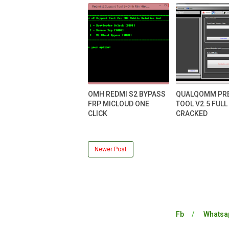
OMH REDMI S2 BYPASS
QUALQOMM PR
FRP MICLOUD ONE
TOOL V2.5 FULL
CLICK
CRACKED
Newer Post
Fb
Whatsa