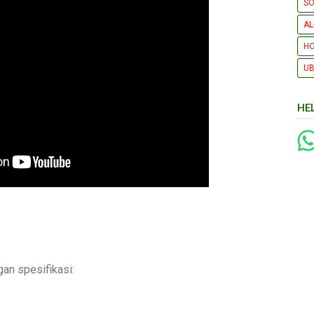
SO
AL
H
UB
HE
gan spesifikasi: