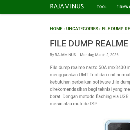
-->
RAJAMINUS
TOOL
FIRMW
HOME
›
UNCATEGORIES
›
FILE DUMP R
FILE DUMP REALME
By
RAJAMINUS
Monday, March 2, 2026
File dump realme narzo 50A rmx3430 in
menggunakan UMT Tool dari unit normal 
kebutuhan perbaikan software ,file du
direkomendasikan bagi teknisi yang me
berat. Dengan metode flashing via USB o
mesin atau metode ISP.