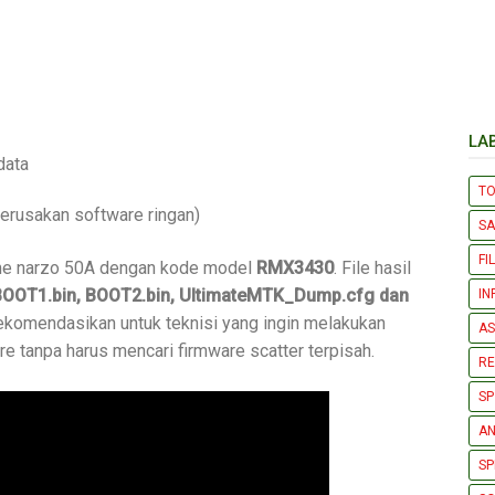
LA
data
T
erusakan software ringan)
S
FI
lme narzo 50A dengan kode model
RMX3430
. File hasil
BOOT1.bin
, BOOT2.bin, UltimateMTK_Dump.cfg dan
IN
rekomendasikan untuk teknisi yang ingin melakukan
AS
re tanpa harus mencari firmware scatter terpisah.
R
SP
AN
SP