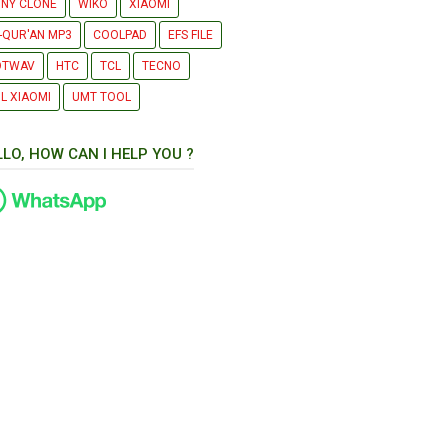
NY CLONE
WIKO
XIAOMI
-QUR'AN MP3
COOLPAD
EFS FILE
OTWAV
HTC
TCL
TECNO
L XIAOMI
UMT TOOL
LLO, HOW CAN I HELP YOU ?