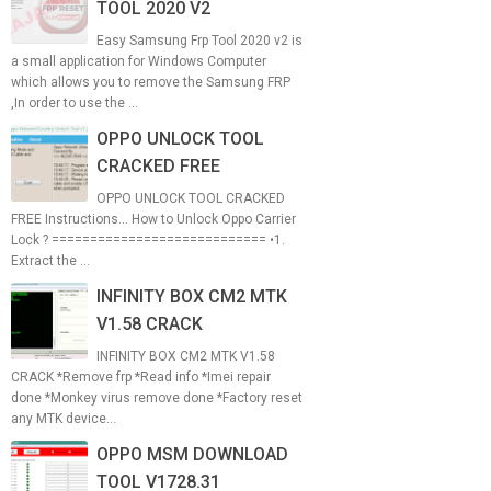
TOOL 2020 V2
Easy Samsung Frp Tool 2020 v2 is
a small application for Windows Computer
which allows you to remove the Samsung FRP
,In order to use the ...
OPPO UNLOCK TOOL
CRACKED FREE
OPPO UNLOCK TOOL CRACKED
FREE Instructions... How to Unlock Oppo Carrier
Lock ? ============================ •1.
Extract the ...
INFINITY BOX CM2 MTK
V1.58 CRACK
INFINITY BOX CM2 MTK V1.58
CRACK *Remove frp *Read info *Imei repair
done *Monkey virus remove done *Factory reset
any MTK device...
OPPO MSM DOWNLOAD
TOOL V1728.31