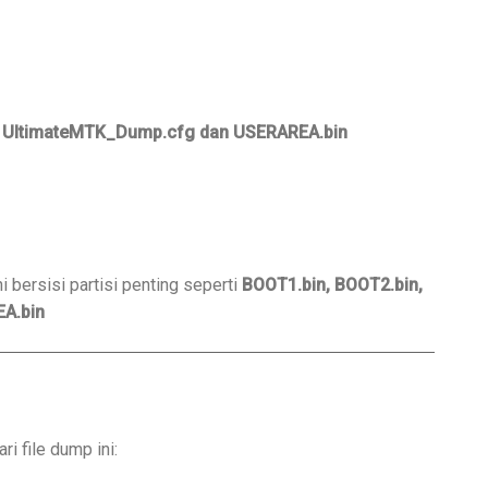
, UltimateMTK_Dump.cfg dan USERAREA.bin
i bersisi partisi penting seperti
BOOT1.bin
, BOOT2.bin,
A.bin
ri file dump ini: