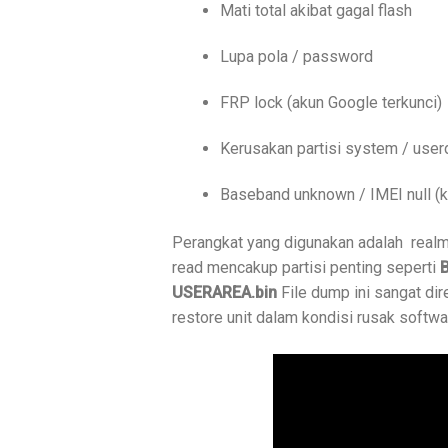
Mati total akibat gagal flash
Lupa pola / password
FRP lock (akun Google terkunci)
Kerusakan partisi system / user
Baseband unknown / IMEI null (k
Perangkat yang digunakan adalah rea
read mencakup partisi penting seperti
USERAREA.bin
File dump ini sangat di
restore unit dalam kondisi rusak softwa