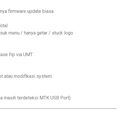
anya firmware update biasa.
otal
uk menu / hanya getar / stuck logo.
ase frp via UMT.
t atau modifikasi system.
ma masih terdeteksi MTK USB Port).