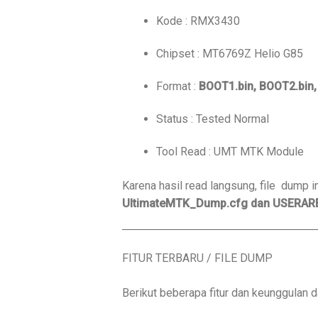
Kode : RMX3430
Chipset :
MT6769Z Helio G85
Format :
BOOT1.bin
, BOOT2.bin
Status : Tested Normal
Tool Read : UMT MTK Module
Karena hasil read langsung, file dump in
UltimateMTK_Dump.cfg dan USERARE
FITUR TERBARU / FILE DUMP
Berikut beberapa fitur dan keunggulan da