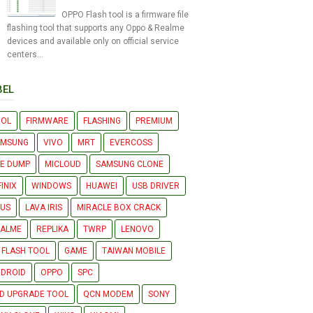
OPPO Flash tool is a firmware file
flashing tool that supports any Oppo & Realme
devices and available only on official service
centers...
BEL
OOL
FIRMWARE
FLASHING
PREMIUM
AMSUNG
VIVO
MRT
EVERCOSS
LE DUMP
MICLOUD
SAMSUNG CLONE
FINIX
WINDOWS
HUAWEI
USB DRIVER
US
LAVA IRIS
MIRACLE BOX CRACK
EALME
REPLIKA
TWRP
LENOVO
 FLASH TOOL
GAME
TAIWAN MOBILE
DROID
OPPO
SPC
D UPGRADE TOOL
QCN MODEM
SONY