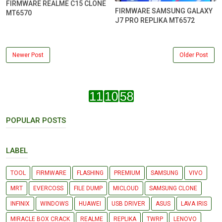
FIRMWARE REALME C15 CLONE
FIRMWARE SAMSUNG GALAXY
MT6570
J7 PRO REPLIKA MT6572
Newer Post
Older Post
POPULAR POSTS
LABEL
TOOL
FIRMWARE
FLASHING
PREMIUM
SAMSUNG
VIVO
MRT
EVERCOSS
FILE DUMP
MICLOUD
SAMSUNG CLONE
INFINIX
WINDOWS
HUAWEI
USB DRIVER
ASUS
LAVA IRIS
MIRACLE BOX CRACK
REALME
REPLIKA
TWRP
LENOVO