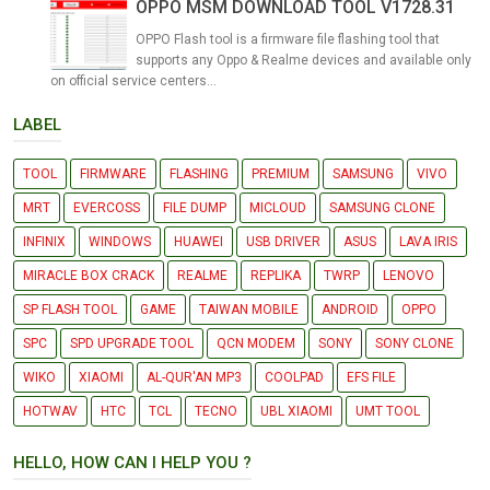
OPPO MSM DOWNLOAD TOOL V1728.31
OPPO Flash tool is a firmware file flashing tool that
supports any Oppo & Realme devices and available only
on official service centers...
LABEL
TOOL
FIRMWARE
FLASHING
PREMIUM
SAMSUNG
VIVO
MRT
EVERCOSS
FILE DUMP
MICLOUD
SAMSUNG CLONE
INFINIX
WINDOWS
HUAWEI
USB DRIVER
ASUS
LAVA IRIS
MIRACLE BOX CRACK
REALME
REPLIKA
TWRP
LENOVO
SP FLASH TOOL
GAME
TAIWAN MOBILE
ANDROID
OPPO
SPC
SPD UPGRADE TOOL
QCN MODEM
SONY
SONY CLONE
WIKO
XIAOMI
AL-QUR'AN MP3
COOLPAD
EFS FILE
HOTWAV
HTC
TCL
TECNO
UBL XIAOMI
UMT TOOL
HELLO, HOW CAN I HELP YOU ?