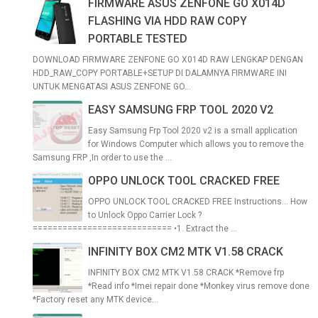
FIRMWARE ASUS ZENFONE GO X014D
FLASHING VIA HDD RAW COPY
PORTABLE TESTED
DOWNLOAD FIRMWARE ZENFONE GO X014D RAW LENGKAP DENGAN
HDD_RAW_COPY PORTABLE+SETUP DI DALAMNYA FIRMWARE INI
UNTUK MENGATASI ASUS ZENFONE GO...
EASY SAMSUNG FRP TOOL 2020 V2
Easy Samsung Frp Tool 2020 v2 is a small application
for Windows Computer which allows you to remove the
Samsung FRP ,In order to use the ...
OPPO UNLOCK TOOL CRACKED FREE
OPPO UNLOCK TOOL CRACKED FREE Instructions... How
to Unlock Oppo Carrier Lock ?
============================ •1. Extract the ...
INFINITY BOX CM2 MTK V1.58 CRACK
INFINITY BOX CM2 MTK V1.58 CRACK *Remove frp
*Read info *Imei repair done *Monkey virus remove done
*Factory reset any MTK device...