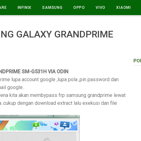
ARE
INFINIX
SAMSUNG
OPPO
VIVO
XIAOMI
UNG GALAXY GRANDPRIME
N
PO
DPRIME SM-G531H VIA ODIN
ime lupa account google ,lupa pola ,pin password dan
ail google..
arena kita akan membypass frp samsung grandprime lewat
.cukup dengan download extract lalu exekusi dan file