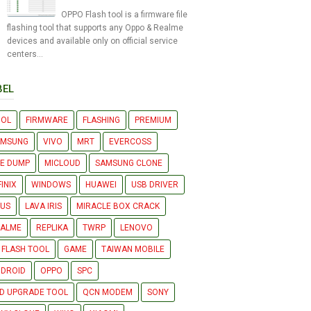
OPPO Flash tool is a firmware file
flashing tool that supports any Oppo & Realme
devices and available only on official service
centers...
BEL
OOL
FIRMWARE
FLASHING
PREMIUM
AMSUNG
VIVO
MRT
EVERCOSS
LE DUMP
MICLOUD
SAMSUNG CLONE
FINIX
WINDOWS
HUAWEI
USB DRIVER
US
LAVA IRIS
MIRACLE BOX CRACK
EALME
REPLIKA
TWRP
LENOVO
 FLASH TOOL
GAME
TAIWAN MOBILE
DROID
OPPO
SPC
D UPGRADE TOOL
QCN MODEM
SONY