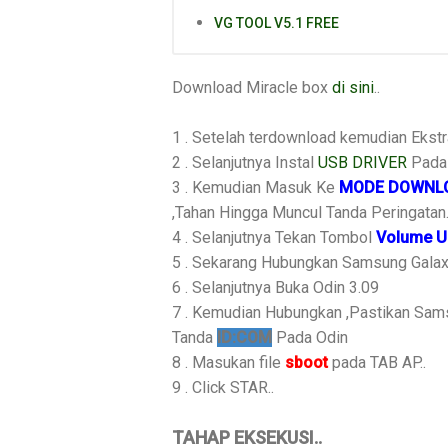
VG TOOL V5.1 FREE
Download Miracle box
di sini
..
1 . Setelah terdownload kemudian Ekstr
2 . Selanjutnya Instal
USB DRIVER
Pada 
3 . Kemudian Masuk Ke
MODE DOWNL
,Tahan Hingga Muncul Tanda Peringatan..
4 . Selanjutnya Tekan Tombol
Volume U
5 . Sekarang Hubungkan Samsung Gala
6 . Selanjutnya Buka Odin 3.09
7 . Kemudian Hubungkan ,Pastikan Sam
Tanda
ID:COM
Pada Odin
8 . Masukan file
sboot
pada TAB AP..
9 . Click STAR..
TAHAP EKSEKUSI..