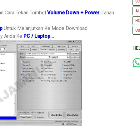
SO
AL
n Cara Tekan Tombol
Volume Down + Power
,Tahan
H
p
Untuk Melanjutkan Ke Mode Download
UB
xy Anda Ke
PC / Laptop
...
HE