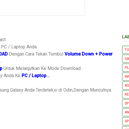
LA
act
PC / Laptop Anda..
T
OAD
Dengan Cara Tekan Tombol
Volume Down + Power
S
.
FI
p
Untuk Melanjutkan Ke Mode Download
xy Anda Ke
PC / Laptop
...
IN
AS
sung Galaxy Anda Terdeteksi di Odin,Dengan Munculnya
R
SP
AN
SP