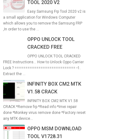
TOOL 2020 V2
Easy Samsung Frp Tool 2020 v2 is
a small application for Windows Computer
which allows you to remove the Samsung FRP
,In order to use the ...
OPPO UNLOCK TOOL
CRACKED FREE
OPPO UNLOCK TOOL CRACKED
FREE Instructions... How to Unlock Oppo Carrier
Lock ? ============================ •1.
Extract the ...
INFINITY BOX CM2 MTK
V1.58 CRACK
INFINITY BOX CM2 MTK V1.58
CRACK *Remove frp *Read info *Imei repair
done *Monkey virus remove done *Factory reset
any MTK device...
OPPO MSM DOWNLOAD
TOOL V1728.31