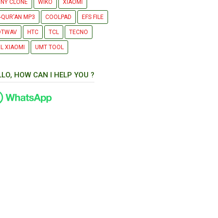
NY CLONE
WIKO
XIAOMI
-QUR'AN MP3
COOLPAD
EFS FILE
OTWAV
HTC
TCL
TECNO
L XIAOMI
UMT TOOL
LLO, HOW CAN I HELP YOU ?