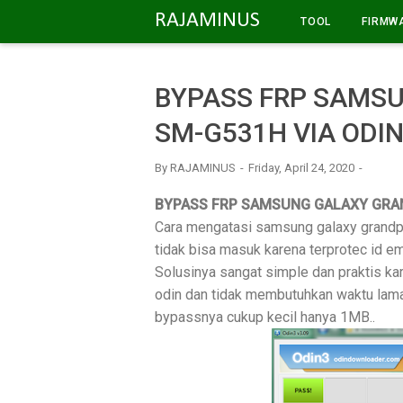
-->
RAJAMINUS
TOOL
FIRMW
BYPASS FRP SAMS
SM-G531H VIA ODI
By
RAJAMINUS
Friday, April 24, 2020
BYPASS FRP SAMSUNG GALAXY GRAN
Cara mengatasi samsung galaxy grandpr
tidak bisa masuk karena terprotec id em
Solusinya sangat simple dan praktis k
odin dan tidak membutuhkan waktu lama.
bypassnya cukup kecil hanya 1MB..