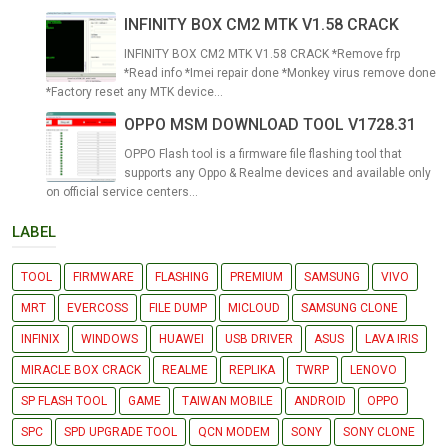
INFINITY BOX CM2 MTK V1.58 CRACK
INFINITY BOX CM2 MTK V1.58 CRACK *Remove frp
*Read info *Imei repair done *Monkey virus remove done
*Factory reset any MTK device...
OPPO MSM DOWNLOAD TOOL V1728.31
OPPO Flash tool is a firmware file flashing tool that
supports any Oppo & Realme devices and available only
on official service centers...
LABEL
TOOL
FIRMWARE
FLASHING
PREMIUM
SAMSUNG
VIVO
MRT
EVERCOSS
FILE DUMP
MICLOUD
SAMSUNG CLONE
INFINIX
WINDOWS
HUAWEI
USB DRIVER
ASUS
LAVA IRIS
MIRACLE BOX CRACK
REALME
REPLIKA
TWRP
LENOVO
SP FLASH TOOL
GAME
TAIWAN MOBILE
ANDROID
OPPO
SPC
SPD UPGRADE TOOL
QCN MODEM
SONY
SONY CLONE